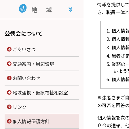
地域活動支援センター・指定相
共同生活援助事業所 くぬぎ荘
就労継続支援B型事業所 公徳会
情報を提供し
地
域
談支援事業所 ライフサポートと
就労支援センター
き、職員一体
まり木
宮内学童保育
個人情
公徳会について
個人情
個人情
ごあいさつ
患者さ
交通案内・周辺環境
業務の
いよう
お問い合わせ
個人情
地域連携・医療福祉相談室
※患者さまご
の可否を回答
リンク
個人情報を次
個人情報保護方針
命令の遵守、