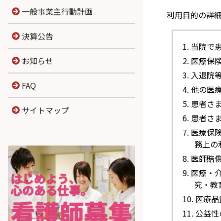
一般事業主行動計画
利用目的の詳
決算公告
当院で
医療保
お知らせ
入退院
FAQ
他の医
患者さ
サイトマップ
患者さ
医療保
務上の
医師賠
医療・
究・教
医療品
公益性