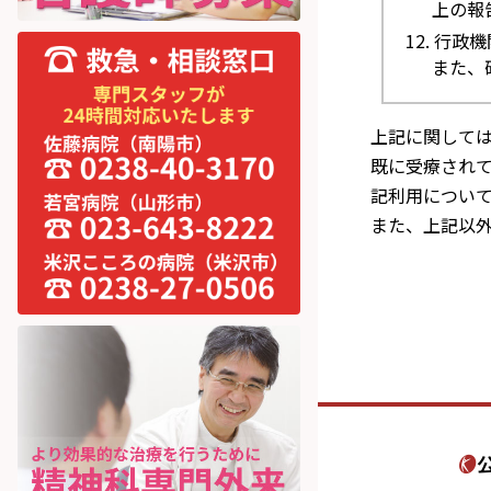
上の報
行政機
また、
上記に関して
既に受療され
記利用につい
また、上記以