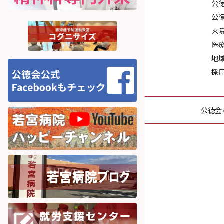
公
公
来
医
地
採
公徳会