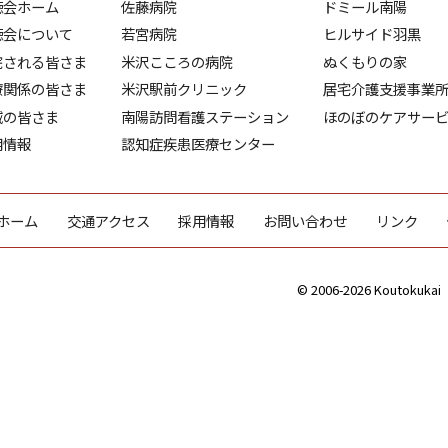
徳会ホーム
佐藤病院
ドミール南陽
徳会について
若宮病院
ヒルサイド羽黒
院される皆さま
米沢こころの病院
ぬくもりの家
療関係の皆さま
米沢駅前クリニック
居宅介護支援事業
域の皆さま
南陽訪問看護ステーション
ほのぼのケアサー
用情報
認知症疾患医療センター
ホーム
交通アクセス
採用情報
お問い合わせ
リンク
© 2006-2026 Koutokukai