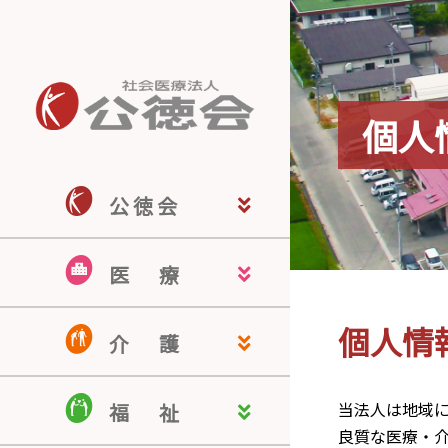
個人
公 徳 会
公徳会ホーム
公徳会について
来院される皆さま
医療関係の皆さま
地域の皆さま
採用情報
医
療
佐藤病院
若宮病院
米沢こころの病院
米沢駅前クリニック
南陽訪問看護ステーション
認知症疾患医療センター
個人情
介
護
介護老人保健施設 ドミール南陽
介護付有料老人ホーム ヒルサイ
認知症対応型共同生活介護 ぬく
居宅介護支援事業所
ほのぼのケアサービス
当法人は地域
福
祉
ド羽黒
もりの家
良質な医療・