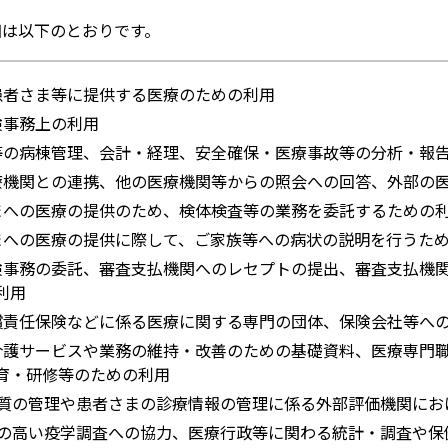
細は以下のとおりです。
患者さま等に提供する医療のための利用
険事務上の利用
等の病棟管理、会計・経理、安全確保・医療事故等の分析・報
療機関との連携、他の医療機関等からの照会への回答、外部の
まへの医療の提供のため、検体検査等の業務を委託するための
まへの医療の提供に際して、ご家族等への病状の説明を行うた
険事務の委託、審査支払機関へのレセプトの提出、審査支払機
利用
償責任保険などに係る医療に関する専門の団体、保険会社等へ
介護サービスや業務の維持・改善のための基礎資料、医療専門
育・研修等のための利用
質の管理や患者さまの診療情報の管理に係る外部評価機関にお
の高い疫学調査への協力、医療行政等に関わる統計・調査や保