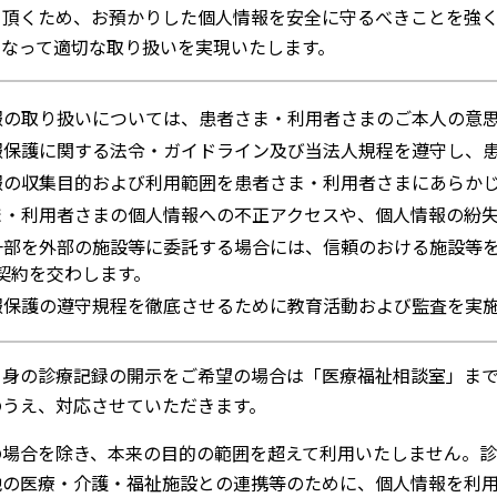
て頂くため、お預かりした個人情報を安全に守るべきことを強
となって適切な取り扱いを実現いたします。
報の取り扱いについては、患者さま・利用者さまのご本人の意
報保護に関する法令・ガイドライン及び当法人規程を遵守し、
報の収集目的および利用範囲を患者さま・利用者さまにあらか
ま・利用者さまの個人情報への不正アクセスや、個人情報の紛
一部を外部の施設等に委託する場合には、信頼のおける施設等
契約を交わします。
報保護の遵守規程を徹底させるために教育活動および監査を実
自身の診療記録の開示をご希望の場合は「医療福祉相談室」ま
のうえ、対応させていただきます。
の場合を除き、本来の目的の範囲を超えて利用いたしません。
他の医療・介護・福祉施設との連携等のために、個人情報を利