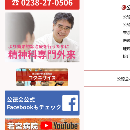
公
公
来
医
地
採
公徳会