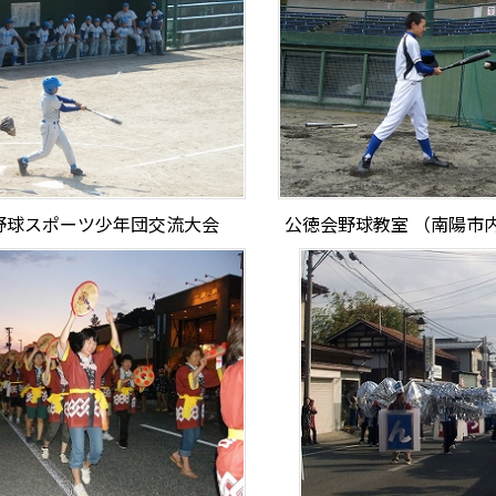
野球スポーツ少年団交流大会
公徳会野球教室 （南陽市