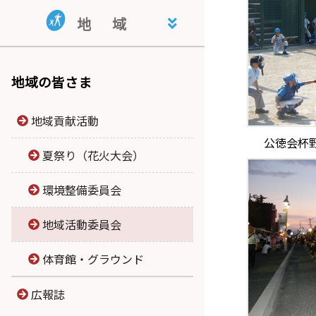
地域活動支援センター・指定相
共同生活援助事業所 くぬぎ荘
就労継続支援B型事業所 公徳会
地
域
談支援事業所 ライフサポートと
就労支援センター
まり木
宮内学童保育
地域の皆さま
地域貢献活動
公徳会杯
夏祭り（花火大会）
環境整備委員会
地域活動委員会
体育館・グラウンド
広報誌