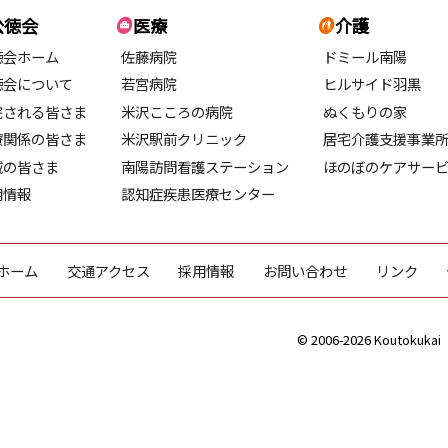
公徳会
医療
介護
徳会ホーム
佐藤病院
ドミール南陽
徳会について
若宮病院
ヒルサイド羽黒
院される皆さま
米沢こころの病院
ぬくもりの家
療関係の皆さま
米沢駅前クリニック
居宅介護支援事業
域の皆さま
南陽訪問看護ステーション
ほのぼのケアサー
用情報
認知症疾患医療センター
ホーム
交通アクセス
採用情報
お問い合わせ
リンク
© 2006-2026 Koutokukai