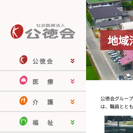
地域
公 徳 会
公徳会ホーム
公徳会について
来院される皆さま
医療関係の皆さま
地域の皆さま
採用情報
医
療
佐藤病院
若宮病院
米沢こころの病院
米沢駅前クリニック
南陽訪問看護ステーション
認知症疾患医療センター
公徳会グルー
介
護
は、職員とと
介護老人保健施設 ドミール南陽
介護付有料老人ホーム ヒルサイ
認知症対応型共同生活介護 ぬく
居宅介護支援事業所
ほのぼのケアサービス
福
祉
ド羽黒
もりの家