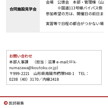
会場 公徳会 本部・管理棟（山形県南
※国道113号線バイパス側：敷
合同施設見学会
参加希望の方は、開催日の前日まで
実習等で日程の都合がつかない場合
お問い合わせ
本部人事課 （担当：沼澤 e-mail:
k-
numazawa@koutoku.or.jp
）
〒999-2221 山形県南陽市椚塚948-1 TEL：
0238（40）3170／内線2418
医師募集