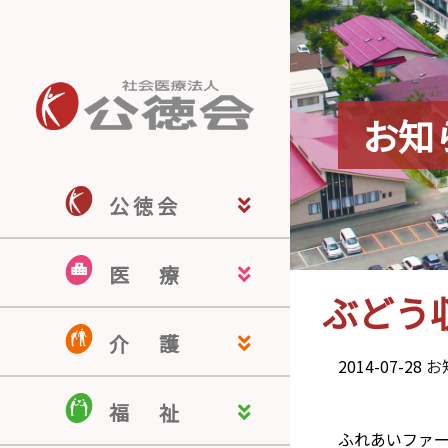
お知
公 徳 会
公徳会ホーム
公徳会について
来院される皆さま
医療関係の皆さま
地域の皆さま
採用情報
医
療
ぶどう
佐藤病院
若宮病院
米沢こころの病院
米沢駅前クリニック
南陽訪問看護ステーション
認知症疾患医療センター
介
護
2014-07-28
お
介護老人保健施設 ドミール南陽
介護付有料老人ホーム ヒルサイ
認知症対応型共同生活介護 ぬく
居宅介護支援事業所
ほのぼのケアサービス
福
祉
ド羽黒
もりの家
ふれあいファ