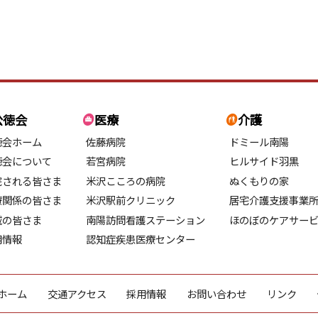
公徳会
医療
介護
徳会ホーム
佐藤病院
ドミール南陽
徳会について
若宮病院
ヒルサイド羽黒
院される皆さま
米沢こころの病院
ぬくもりの家
療関係の皆さま
米沢駅前クリニック
居宅介護支援事業
域の皆さま
南陽訪問看護ステーション
ほのぼのケアサー
用情報
認知症疾患医療センター
ホーム
交通アクセス
採用情報
お問い合わせ
リンク