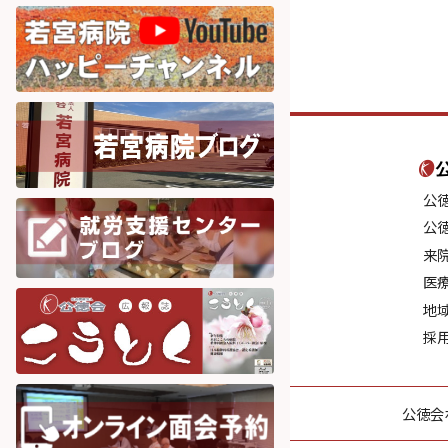
公
公
来
医
地
採
公徳会