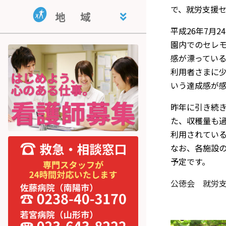
地域活動支援センター・指定相
共同生活援助事業所 くぬぎ荘
就労継続支援B型事業所 公徳会
で、就労支援
地
域
談支援事業所 ライフサポートと
就労支援センター
まり木
平成26年7月
宮内学童保育
園内でのセレ
感が漂ってい
利用者さまに
いう達成感が
昨年に引き続
た、収穫量も
利用されてい
なお、各施設
予定です。
公徳会 就労