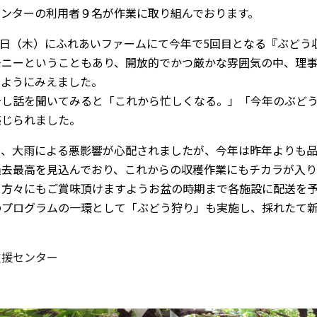
センターの利用者９名が作業に取り組んでおります。
24日（木）にふれあいファームにて今年で5回目となる『ぶど
モニーということもあり、開放的でかつ厳かな雰囲気の中、理
るようにみえました。
少し話を聞いてみると「これから忙しくなる。」「今年のぶど
感じられました。
き、大雨による悪影響が心配されましたが、今年は昨年よりも
過去最高を見込んでおり、これからの収穫作業にもチカラが入り
る方々にもご賞味頂けますようお盆の時期まで各施設に配送を
のプログラムの一環として「ぶどう狩り」も実施し、採れたて
支援センター