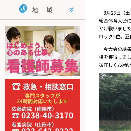
地域活動支援センター・指定相
共同生活援助事業所 くぬぎ荘
就労継続支援B型事業所 公徳会
地
域
談支援事業所 ライフサポートと
就労支援センター
8月23日（土
まり木
総合体育大会に
宮内学童保育
かけ戦いました
ロック2位。翌
今大会の結果に
権を獲得しま
援宜しくお願