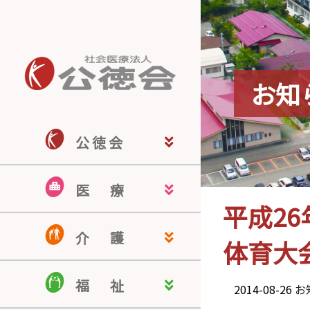
お知
公 徳 会
公徳会ホーム
公徳会について
来院される皆さま
医療関係の皆さま
地域の皆さま
採用情報
医
療
平成2
佐藤病院
若宮病院
米沢こころの病院
米沢駅前クリニック
南陽訪問看護ステーション
認知症疾患医療センター
介
護
体育大
介護老人保健施設 ドミール南陽
介護付有料老人ホーム ヒルサイ
認知症対応型共同生活介護 ぬく
居宅介護支援事業所
ほのぼのケアサービス
福
祉
ド羽黒
もりの家
2014-08-26
お