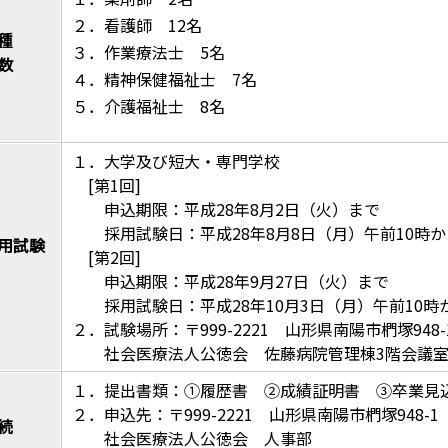
２．看護師 12名
種
３．作業療法士 5名
数
４．精神保健福祉士 7名
５．介護福祉士 8名
１．大学及び短大・専門学校
[第1回]
申込期限：平成28年8月2日（火）まで
採用試験日：平成28年8月8日（月）午前10時か
用試験
[第2回]
申込期限：平成28年9月27日（火）まで
採用試験日：平成28年10月3日（月）午前10時
２．試験場所：〒999-2221 山形県南陽市椚塚948-
社会医療法人公徳会 佐藤病院管理棟3階会議
１．提出書類：①履歴書 ②成績証明書 ③卒業見
２．申込先：〒999-2221 山形県南陽市椚塚948-1
続
社会医療法人公徳会 人事部