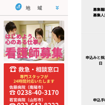
地域活動支援センター・指定相
共同生活援助事業所 くぬぎ荘
就労継続支援B型事業所 公徳会
地
域
談支援事業所 ライフサポートと
就労支援センター
募集職
まり木
募集人
宮内学童保育
申込みと採
日
申込手