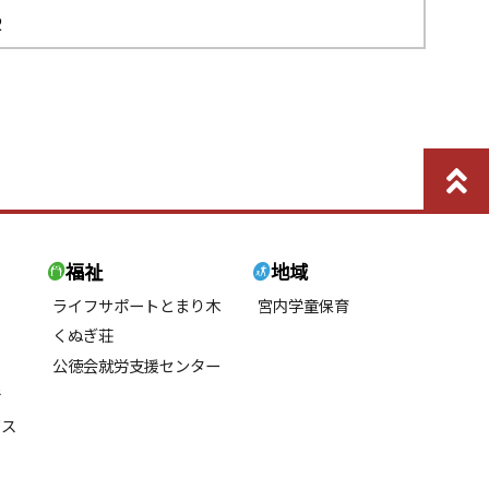
2
福祉
地域
ライフサポートとまり木
宮内学童保育
くぬぎ荘
公徳会就労支援センター
所
ビス