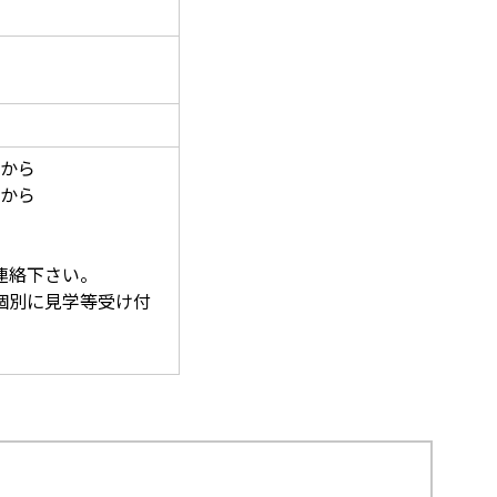
時から
時から
連絡下さい。
別に見学等受け付