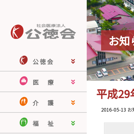
お知
公 徳 会
公徳会ホーム
公徳会について
来院される皆さま
医療関係の皆さま
地域の皆さま
採用情報
医
療
平成2
佐藤病院
若宮病院
米沢こころの病院
米沢駅前クリニック
南陽訪問看護ステーション
認知症疾患医療センター
介
護
2016-05-13
お
介護老人保健施設 ドミール南陽
介護付有料老人ホーム ヒルサイ
認知症対応型共同生活介護 ぬく
居宅介護支援事業所
ほのぼのケアサービス
福
祉
ド羽黒
もりの家