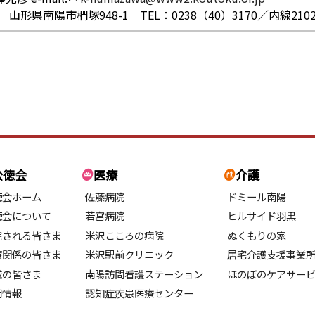
21 山形県南陽市椚塚948-1 TEL：0238（40）3170／内線210
公徳会
医療
介護
徳会ホーム
佐藤病院
ドミール南陽
徳会について
若宮病院
ヒルサイド羽黒
院される皆さま
米沢こころの病院
ぬくもりの家
療関係の皆さま
米沢駅前クリニック
居宅介護支援事業
域の皆さま
南陽訪問看護ステーション
ほのぼのケアサー
用情報
認知症疾患医療センター