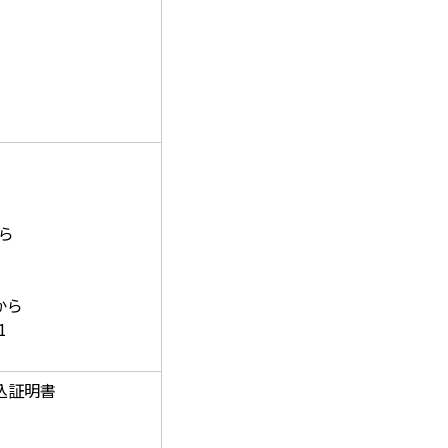
ら
から
1
室
込証明書