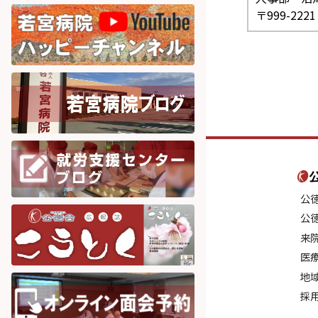
〒999-22
公
公
来
医
地
採