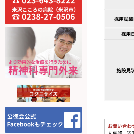
採用試験
採用
施設見
お問い合わ
人事部 沼澤克