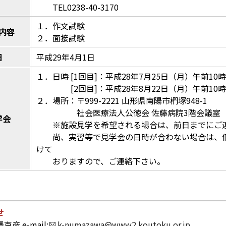
TEL0238-40-3170
１．作文試験
内容
２．面接試験
日
平成29年4月1日
１．日時 [1回目]：平成28年7月25日（月）午前10
[2回目]：平成28年8月22日（月）午前10
２．場所：〒999-2221 山形県南陽市椚塚948-1
社会医療法人公徳会 佐藤病院3階会議室
学会
※施設見学を希望される場合は、前日までにご
尚、実習等で見学会の日時が合わない場合は、個
けて
おりますので、ご連絡下さい。
せ
彦 e-mail:
k-numazawa@www2.koutoku.or.jp