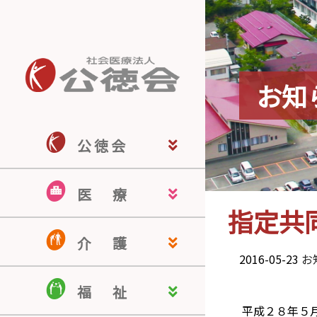
お知
公 徳 会
公徳会ホーム
公徳会について
来院される皆さま
医療関係の皆さま
地域の皆さま
採用情報
医
療
指定共
佐藤病院
若宮病院
米沢こころの病院
米沢駅前クリニック
南陽訪問看護ステーション
認知症疾患医療センター
介
護
2016-05-23
お
介護老人保健施設 ドミール南陽
介護付有料老人ホーム ヒルサイ
認知症対応型共同生活介護 ぬく
居宅介護支援事業所
ほのぼのケアサービス
福
祉
ド羽黒
もりの家
平成２８年５