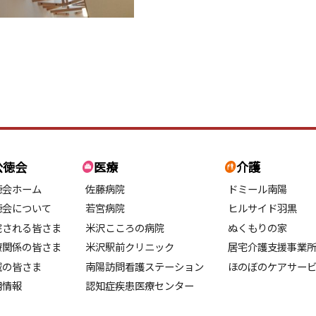
公徳会
医療
介護
徳会ホーム
佐藤病院
ドミール南陽
徳会について
若宮病院
ヒルサイド羽黒
院される皆さま
米沢こころの病院
ぬくもりの家
療関係の皆さま
米沢駅前クリニック
居宅介護支援事業
域の皆さま
南陽訪問看護ステーション
ほのぼのケアサー
用情報
認知症疾患医療センター