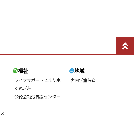
福祉
地域
ライフサポートとまり木
宮内学童保育
くぬぎ荘
公徳会就労支援センター
所
ビス