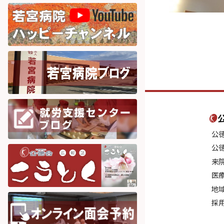
公
公
来
医
地
採