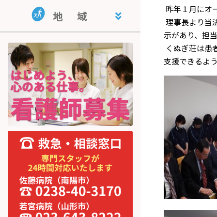
地域活動支援センター・指定相
共同生活援助事業所 くぬぎ荘
就労継続支援B型事業所 公徳会
昨年１月にオ
地
域
談支援事業所 ライフサポートと
就労支援センター
理事長より当
まり木
示があり、担
宮内学童保育
くぬぎ荘は患
支援できるよ