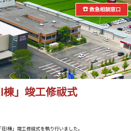
救急相談窓口
I棟」竣工修祓式
荘I棟」竣工修祓式を執り行いました。