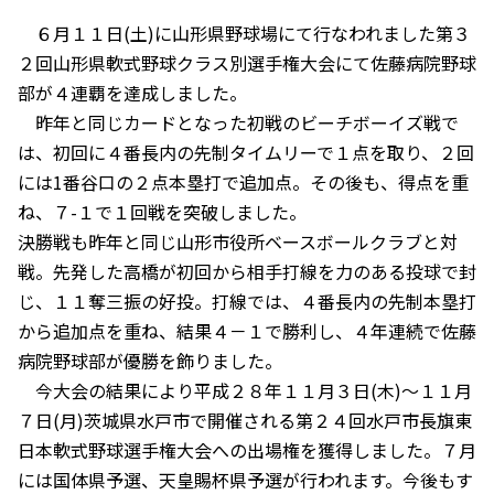
６月１１日(土)に山形県野球場にて行なわれました第３
２回山形県軟式野球クラス別選手権大会にて佐藤病院野球
部が４連覇を達成しました。
昨年と同じカードとなった初戦のビーチボーイズ戦で
は、初回に４番長内の先制タイムリーで１点を取り、２回
には1番谷口の２点本塁打で追加点。その後も、得点を重
ね、７-１で１回戦を突破しました。
決勝戦も昨年と同じ山形市役所ベースボールクラブと対
戦。先発した高橋が初回から相手打線を力のある投球で封
じ、１１奪三振の好投。打線では、４番長内の先制本塁打
から追加点を重ね、結果４－１で勝利し、４年連続で佐藤
病院野球部が優勝を飾りました。
今大会の結果により平成２８年１１月３日(木)～１１月
７日(月)茨城県水戸市で開催される第２４回水戸市長旗東
日本軟式野球選手権大会への出場権を獲得しました。７月
には国体県予選、天皇賜杯県予選が行われます。今後もす