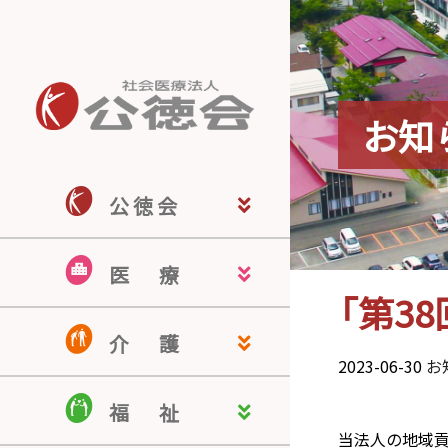
お知
公 徳 会
公徳会ホーム
公徳会について
来院される皆さま
医療関係の皆さま
地域の皆さま
採用情報
医
療
「第3
佐藤病院
若宮病院
米沢こころの病院
米沢駅前クリニック
南陽訪問看護ステーション
認知症疾患医療センター
介
護
2023-06-30
お
介護老人保健施設 ドミール南陽
介護付有料老人ホーム ヒルサイ
認知症対応型共同生活介護 ぬく
居宅介護支援事業所
ほのぼのケアサービス
福
祉
ド羽黒
もりの家
当法人の地域