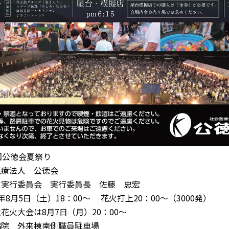
回公徳会夏祭り
医療法人 公徳会
り実行委員会 実行委員長 佐藤 忠宏
8月5日（土）18：00～ 花火打上20：00～（3000発）
花火大会は8月7日（月）20：00～
病院 外来棟南側職員駐車場