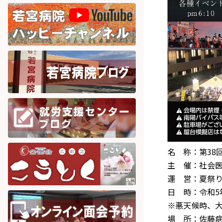
名 称：第38
主 催：社会
運 営：夏祭
日 時：令和5年
※悪天候時、大
場 所：佐藤