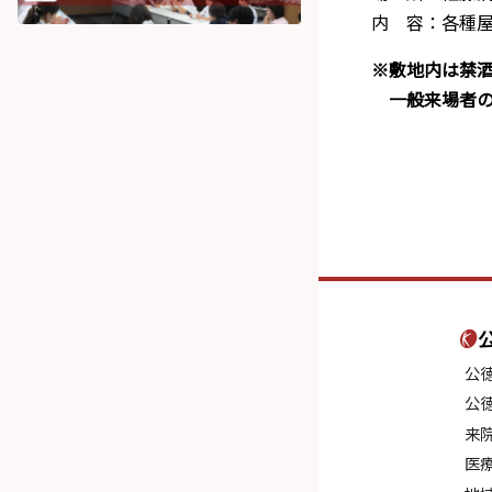
内 容：各種
※敷地内は禁
一般来場者の
公
公
来
医