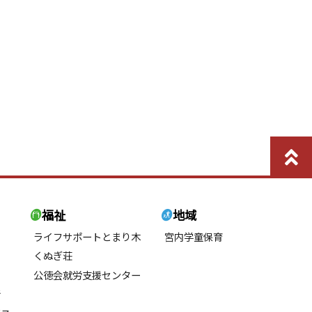
福祉
地域
ライフサポートとまり木
宮内学童保育
くぬぎ荘
公徳会就労支援センター
所