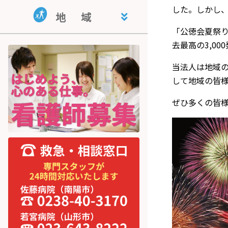
地域活動支援センター・指定相
共同生活援助事業所 くぬぎ荘
就労継続支援B型事業所 公徳会
した。しかし
地
域
談支援事業所 ライフサポートと
就労支援センター
まり木
「公徳会夏祭
宮内学童保育
去最高の3,0
当法人は地域
して地域の皆
ぜひ多くの皆