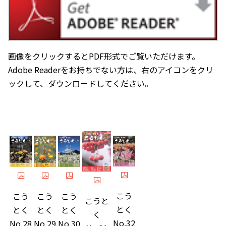
画像をクリックするとPDF形式でご覧いただけます。
Adobe Readerをお持ちでない方は、右のアイコンをクリ
ックして、ダウンロードしてください。
こう
こう
こう
こう
こうと
とく
とく
とく
とく
く
No.32
No.29
No.30
No.28