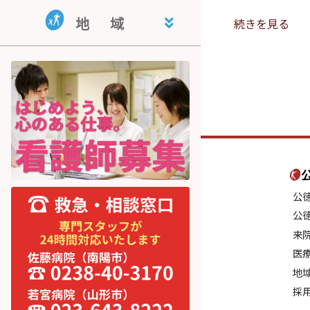
地域活動支援センター・指定相
共同生活援助事業所 くぬぎ荘
就労継続支援B型事業所 公徳会
地
域
談支援事業所 ライフサポートと
就労支援センター
続きを見る
まり木
宮内学童保育
公
公
来
医
地
採