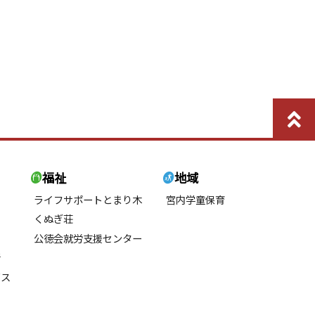
福祉
地域
ライフサポートとまり木
宮内学童保育
くぬぎ荘
公徳会就労支援センター
所
ビス