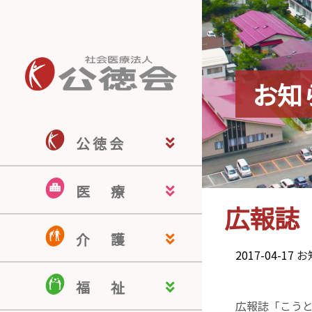
お知
公 徳 会
公徳会ホーム
公徳会について
来院される皆さま
医療関係の皆さま
地域の皆さま
採用情報
医
療
広報誌「
佐藤病院
若宮病院
米沢こころの病院
米沢駅前クリニック
南陽訪問看護ステーション
認知症疾患医療センター
介
護
2017-04-17
お
介護老人保健施設 ドミール南陽
介護付有料老人ホーム ヒルサイ
認知症対応型共同生活介護 ぬく
居宅介護支援事業所
ほのぼのケアサービス
福
祉
ド羽黒
もりの家
広報誌「こうと