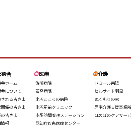
公徳会
医療
介護
徳会ホーム
佐藤病院
ドミール南陽
徳会について
若宮病院
ヒルサイド羽黒
院される皆さま
米沢こころの病院
ぬくもりの家
療関係の皆さま
米沢駅前クリニック
居宅介護支援事業
域の皆さま
南陽訪問看護ステーション
ほのぼのケアサー
用情報
認知症疾患医療センター